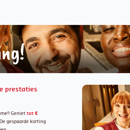
ing!
de prestaties
ome!! Geniet
tot €
 De gespaarde korting
ven.