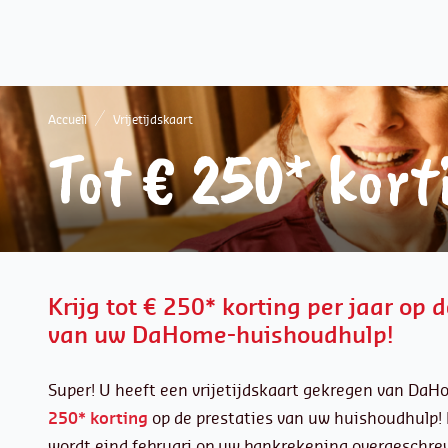
Accueil
Vrijetijdskaart
Tot € 250* kort
Krijg tot € 250* korting per jaar op 
van uw DaHome-huishoudhulp!
Super! U heeft een vrijetijdskaart gekregen van DaH
250* korting
op de prestaties van uw huishoudhulp!
wordt eind februari op uw bankrekening overgeschre