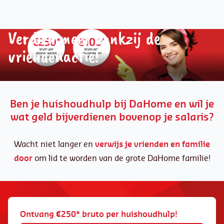
Verdien meer dankzij de
vriendenactie!
Ben je huishoudhulp bij DaHome en wil je
wat geld bijverdienen bovenop je salaris?
Wacht niet langer en
verwijs je vrienden en familie
door
om lid te worden van de grote DaHome familie!
Ontvang €250* bruto per huishoudhulp!