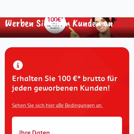
Werben Sie einen Kunden an
Erhalten Sie 100 €* brutto für
jeden geworbenen Kunden!
Sehen Sie sich hier alle Bedingungen an.
Ihre Daten