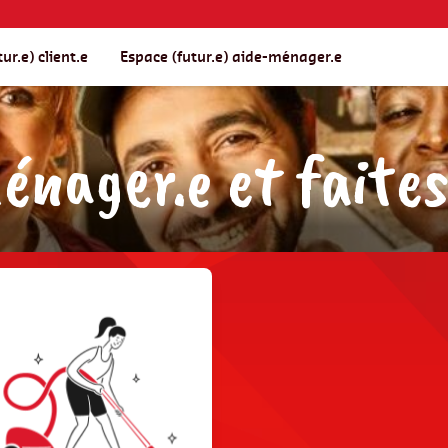
ur.e) client.e
Espace (futur.e) aide-ménager.e
nager.e et faites 