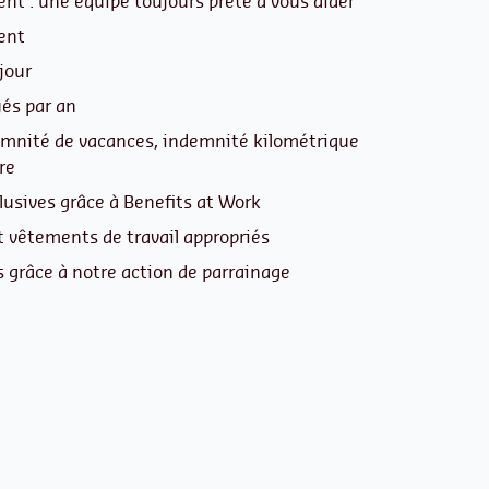
t : une équipe toujours prête à vous aider
ent
jour
és par an
emnité de vacances, indemnité kilométrique
re
lusives grâce à Benefits at Work
 vêtements de travail appropriés
s grâce à notre action de parrainage