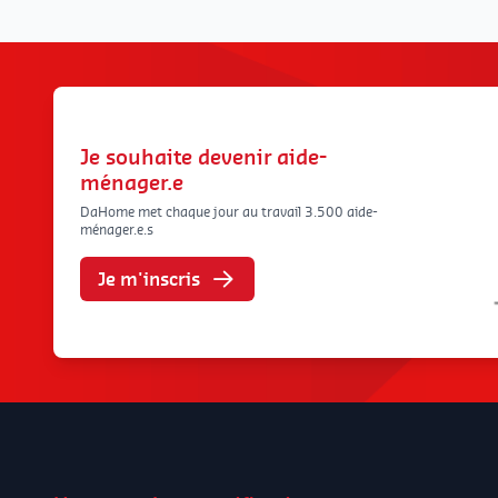
Je souhaite devenir aide-
ménager.e
DaHome met chaque jour au travail 3.500 aide-
ménager.e.s
Je m'inscris