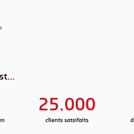
e
est…
25.000
en
clients satsifaits
d