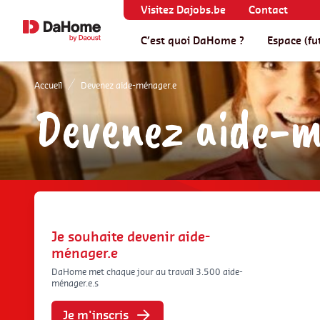
Visitez Dajobs.be
Contact
C’est quoi DaHome ?
Espace (fut
Accueil
Devenez aide-ménager.e
Devenez aide-mé
Je souhaite devenir aide-
ménager.e
DaHome met chaque jour au travail 3.500 aide-
ménager.e.s
Je m'inscris