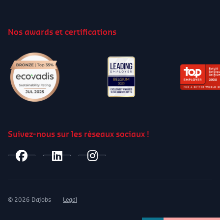
titres-services par personne par an (500 x 0,25
€ = 125 €) ou avec un maximum de 1000 titres-
Nos awards et certifications
services par ménage par an (1000 x 0,25 € =
250 €). Offre réservée aux nouveaux clients,
valable 1 an et non cumulable avec d’autres
réductions. La ristourne sera remboursée aux
clients actifs en février et calculée sur base des
titres-services collectés au nom du
collaborateur.
Suivez-nous sur les réseaux sociaux !
© 2026 Dajobs
Legal