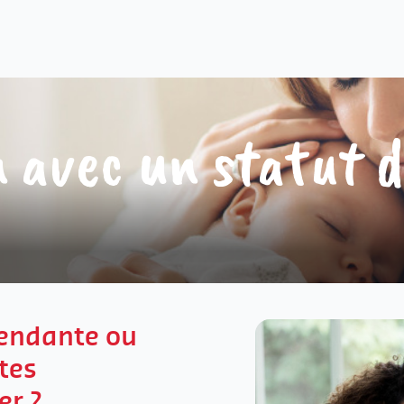
 avec un statut 
pendante ou
tes
er ?