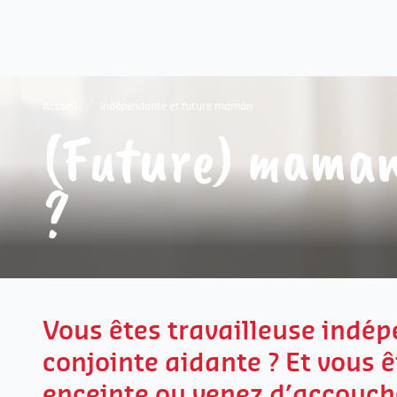
Accueil
Indépendante et future maman
(Future) maman
?
Vous êtes travailleuse indé
conjointe aidante ? Et vous ê
enceinte ou venez d’accouch