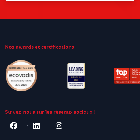
Essensgutscheine im Wert von 4,00 € pro
Arbeitstag
(siehe Bedingungen in Ihrem
Vertragsanhang)
Erstattung Ihrer Reisekosten und eine
Vergütung für die Reisezeit
, wenn Sie an
einem Tag für zwei verschiedene Kunden
Nos awards et certifications
arbeiten, gemäß den geltenden
branchenspezifischen Bestimmungen
(Paritätische Kommission 322.01)
Arbeitskleidung
(Schürze und Schuhe)
und
eine Reinigungsprämie
für die
Arbeitskleidung
Fortlaufende berufliche Weiterbildung
zur
Entwicklung Ihrer Fähigkeiten und zur
Suivez-nous sur les réseaux sociaux !
Einarbeitung in den Beruf der Haushaltshilfe
Versicherung gegen Arbeitsunfälle
Zahlreiche Geschenke
während Ihrer