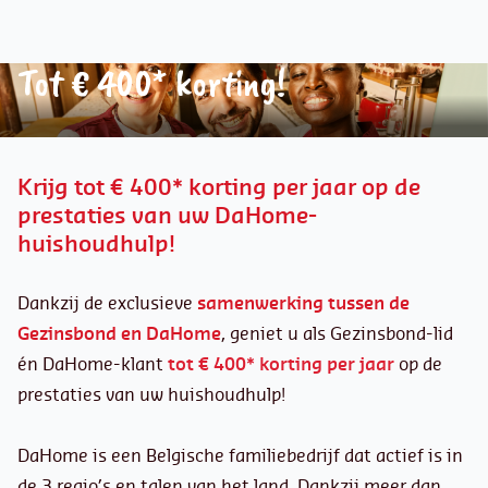
Tot € 400* korting!
Krijg tot € 400* korting per jaar op de
prestaties van uw DaHome-
huishoudhulp!
Dankzij de exclusieve
samenwerking tussen de
Gezinsbond en DaHome
, geniet u als Gezinsbond-lid
én DaHome-klant
tot € 400* korting per jaar
op de
prestaties van uw huishoudhulp!
DaHome is een Belgische familiebedrijf dat actief is in
de 3 regio’s en talen van het land. Dankzij meer dan