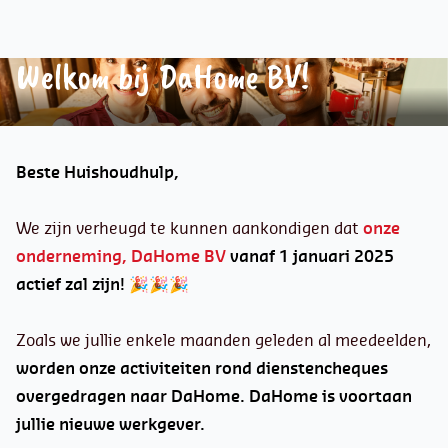
Welkom bij DaHome BV!
Beste
Huishoudhulp,
We zijn verheugd te kunnen aankondigen dat
onze
onderneming, DaHome BV
vanaf 1 januari
2025
actief
zal zijn!
🎉🎉🎉
Zoals we jullie enkele maanden geleden al meedeelden,
worden onze
activiteiten rond dienstencheques
overgedragen naar DaHome.
DaHome is voortaan
jullie nieuwe werkgever.